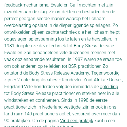
feedbackmechanisme. Ewald en Gail mochten met zijn
inzichten aan de slag. Ze ontdekten en bestudeerden de
perfect georganiseerde manier waarop het lichaam
overbelasting opslaat in de dieperliggende spierlagen. Zo
ontwikkelden zij een zachte techniek die het lichaam helpt
opgeslagen spierspanning los te laten en te herstellen. In
1981 doopten ze deze techniek tot Body Stress Release.
Ewald en Gail behandelden vele duizenden mensen met
vaak opzienbarende resultaten. In 1987 waren ze eraan toe
om ook anderen op te leiden tot BSR-practitioner. Zo
ontstond de
Body Stress Release Academy.
Tegenwoordig
zijn er 2 opleidingslocaties: • Rondevlei, Zuid-Afrika • Dorset,
Engeland Vele honderden volgden inmiddels de
opleiding
tot Body Stress Release practitioner en streken neer in alle
windstreken en continenten. Sinds in 1998 de eerste
practitioner zich in Nederland vestigde, zijn er ook in ons
land ruim 140 practitioners actief, verspreid over meer dan
90 praktijken. Op de pagina
Vind een praktijk
kunt u een