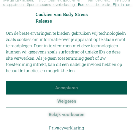
overgangsklachten, vruchtbaarheidsproblemen. Vermoeidheid, verstoord
slaappatroon. Sportblessures, overbelasting.
Burn-out
, depressie,
Pijn in de
onderrug
.
Rugklachten algemeen
.
Neuropatische pijn, Zenuwpijn
.
Chronische
Cookies van Body Stress
stress
.
Nekhernia
.
Pijn aan het stuitje (coccyx) – Coccygodynie
.
Rug hernia
(Herna Nuclei Pulposi-HNP)
.
Release
Om de beste ervaringen te bieden, gebruiken wij technologieën
zoals cookies om informatie over je apparaat op te slaan en/of
te raadplegen. Door in te stemmen met deze technologieën
Disclaimer
kunnen wij gegevens zoals surfgedrag of unieke ID's op deze
De informatie op de website is geen vervanging voor een medische
behandeling en niet bedoeld om een diagnose te stellen.
site verwerken. Als je geen toestemming geeft of uw
Raadpleeg in geval van gezondheidsproblemen altijd eerst een arts
toestemming intrekt, kan dit een nadelige invloed hebben op
alvorens informatie van deze website te gebruiken.
bepaalde functies en mogelijkheden.
Op deze website is copyright van toepassing. Dat betekent dat het niet is
toegestaan (delen van) teksten van deze website te kopiëren en elders (op
het internet) te plaatsen of te publiceren.
Accepteren
Weigeren
© 2025 Alle rechten voorbehouden
Webdesign:
CAB Art & Graphic Design by Charlot Terhaar sive Droste
Bekijk voorkeuren
Bouw en onderhoud:
startgrowing.nl
Privacyverklaring