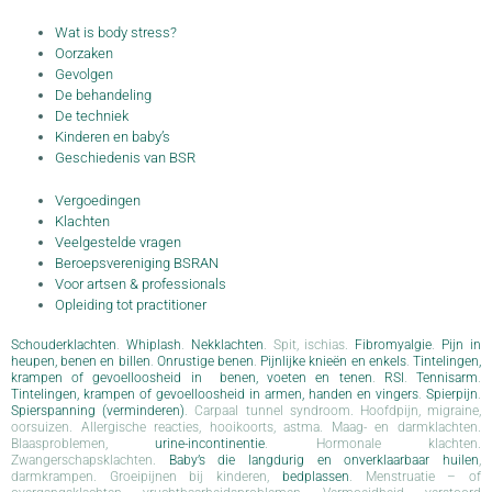
Wat is body stress?
Oorzaken
Gevolgen
De behandeling
De techniek
Kinderen en baby’s
Geschiedenis van BSR
Vergoedingen
Klachten
Veelgestelde vragen
Beroepsvereniging BSRAN
Voor artsen & professionals
Opleiding tot practitioner
Schouderklachten
.
Whiplash
.
Nekklachten
. Spit, ischias.
Fibromyalgie
.
Pijn in
heupen, benen en billen
.
Onrustige benen
.
Pijnlijke knieën en enkels
.
Tintelingen,
krampen of gevoelloosheid in benen, voeten en tenen
.
RSI
.
Tennisarm
.
Tintelingen, krampen of gevoelloosheid in armen, handen en vingers
.
Spierpijn
.
Spierspanning (verminderen)
. Carpaal tunnel syndroom. Hoofdpijn, migraine,
oorsuizen. Allergische reacties, hooikoorts, astma. Maag- en darmklachten.
Blaasproblemen,
urine-incontinentie
. Hormonale klachten.
Zwangerschapsklachten.
Baby’s die langdurig en onverklaarbaar huilen
,
darmkrampen. Groeipijnen bij kinderen,
bedplassen
. Menstruatie – of