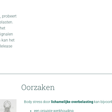
, probeert
elasten.
het
signalen
 kan het
Release
Oorzaken
Body stress door
lichamelijke overbelasting
kan bijvoor
een onjuiste werkhouding