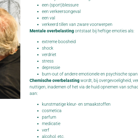
een (sport)blessure
een verkeersongeval
een val
verkeerd tillen van zware voorwerpen
Mentale overbelasting
ontstaat bij heftige emoties als:
extreme boosheid
shock
verdriet
stress
depressie
burn-out of andere emotionele en psychische spa
Chemische overbelasting
wordt, bij overgevoeligheid, v
nuttigen, inademen of het via de huid opnemen van schadel
aan:
kunstmatige kleur- en smaakstoffen
cosmetica
parfum
medicatie
verf
alcohol, etc.