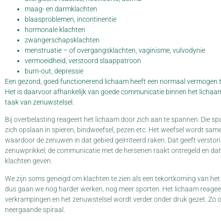
maag- en darmklachten
blaasproblemen, incontinentie
hormonale klachten
zwangerschapsklachten
menstruatie – of overgangsklachten, vaginisme, vulvodynie
vermoeidheid, verstoord slaappatroon
burn-out, depressie
Een gezond, goed functionerend lichaam heeft een normaal vermogen to
Het is daarvoor afhankelijk van goede communicatie binnen het lichaam
taak van zenuwstelsel.
Bij overbelasting reageert het lichaam door zich aan te spannen. Die s
zich opslaan in spieren, bindweefsel, pezen etc. Het weefsel wordt sa
waardoor de zenuwen in dat gebied geïrriteerd raken. Dat geeft verstor
zenuwprikkel; de communicatie met de hersenen raakt ontregeld en dat k
klachten geven.
We zijn soms geneigd om klachten te zien als een tekortkoming van het
dus gaan we nog harder werken, nog meer sporten. Het lichaam reagee
verkrampingen en het zenuwstelsel wordt verder onder druk gezet. Zo 
neergaande spiraal.