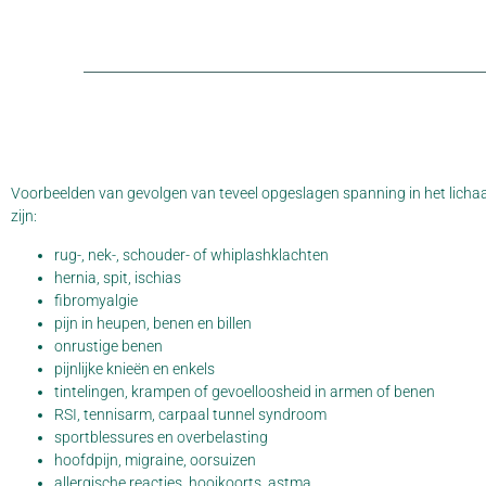
Voorbeelden van gevolgen van teveel opgeslagen spanning in het lich
zijn:
rug-, nek-, schouder- of whiplashklachten
hernia, spit, ischias
fibromyalgie
pijn in heupen, benen en billen
onrustige benen
pijnlijke knieën en enkels
tintelingen, krampen of gevoelloosheid in armen of benen
RSI, tennisarm, carpaal tunnel syndroom
sportblessures en overbelasting
hoofdpijn, migraine, oorsuizen
allergische reacties, hooikoorts, astma