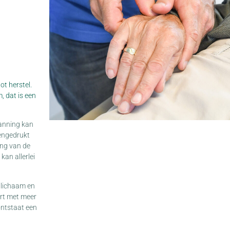
t herstel.
, dat is een
panning kan
mengedrukt
ing van de
an allerlei
 lichaam en
rt met meer
ontstaat een