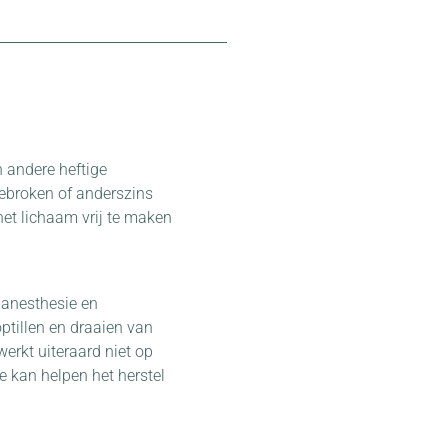
n andere heftige
 gebroken of anderszins
het lichaam vrij te maken
r anesthesie en
ptillen en draaien van
erkt uiteraard niet op
e kan helpen het herstel