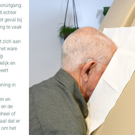
ooruitgang.
t echter
t geval bij
ng te vaak
at zich aan
 het ware
ng
elijk en
eert
nning in
en en
 en de
heel of
aal dat er
e om het