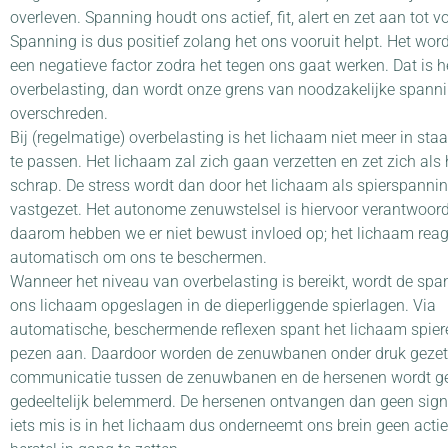
overleven. Spanning houdt ons actief, fit, alert en zet aan tot v
Spanning is dus positief zolang het ons vooruit helpt. Het word
een negatieve factor zodra het tegen ons gaat werken. Dat is he
overbelasting, dan wordt onze grens van noodzakelijke spanni
overschreden.
Bij (regelmatige) overbelasting is het lichaam niet meer in sta
te passen. Het lichaam zal zich gaan verzetten en zet zich als
schrap. De stress wordt dan door het lichaam als spierspanni
vastgezet. Het autonome zenuwstelsel is hiervoor verantwoord
daarom hebben we er niet bewust invloed op; het lichaam reag
automatisch om ons te beschermen.
Wanneer het niveau van overbelasting is bereikt, wordt de spa
ons lichaam opgeslagen in de dieperliggende spierlagen. Via
automatische, beschermende reflexen spant het lichaam spier
pezen aan. Daardoor worden de zenuwbanen onder druk gezet
communicatie tussen de zenuwbanen en de hersenen wordt ge
gedeeltelijk belemmerd. De hersenen ontvangen dan geen sign
iets mis is in het lichaam dus onderneemt ons brein geen acti